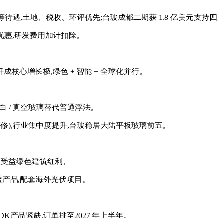
企业与内资同等待遇,土地、税收、环评优先;台玻成都二期获 1.8 亿美元支
税优惠,研发费用加计扣除。
心增长极,绿色 + 智能 + 全球化并行。
 超白 / 真空玻璃替代普通浮法。
产线冷修),行业集中度提升,台玻稳居大陆平板玻璃前五。
万㎡,受益绿色建筑红利。
/ 高透产品,配套海外光伏项目。
Low-DK产品紧缺,订单排至2027 年上半年。