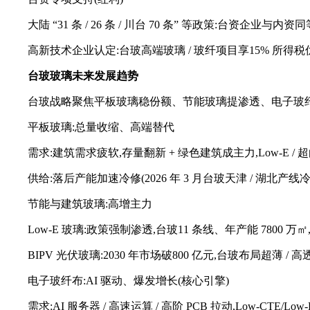
大陆 “31 条 / 26 条 / 川台 70 条” 等政策:台资
高新技术企业认定:台玻高端玻璃 / 玻纤项目享15% 所得
台玻玻璃
未来发展趋势
台玻战略聚焦平板玻璃稳份额、节能玻璃提渗透、电子玻纤成核
平板玻璃:总量收缩、高端替代
需求:建筑需求疲软,存量翻新 + 绿色建筑成主力,Low-E /
供给:落后产能加速冷修(2026 年 3 月台玻天津 / 湖北
节能与建筑玻璃:高增主力
Low-E 玻璃:政策强制渗透,台玻11 条线、年产能 7800 
BIPV 光伏玻璃:2030 年市场破800 亿元,台玻布局超薄 
电子玻纤布:AI 驱动、爆发增长(核心引擎)
需求:AI 服务器 / 高速运算 / 高阶 PCB 拉动,Low-CTE/