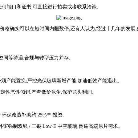
任何端口和证书,可直接进行拍卖或者联系洽谈。
价格确实可以在短时间内翻数倍,还有人认为,经过十几年的发展,
 台资同等待遇,合规与转型压力并存。
改建必须产能置换;严控光伏玻璃新增产能,加速低效产能退出。
元 / 重箱定性恶性倾销,严查低价竞争,保护龙头利润。
环保改造补助约 25%** 投资。
,外窗强制双银 / 三银 Low-E 中空玻璃,倒逼高端原片需求。