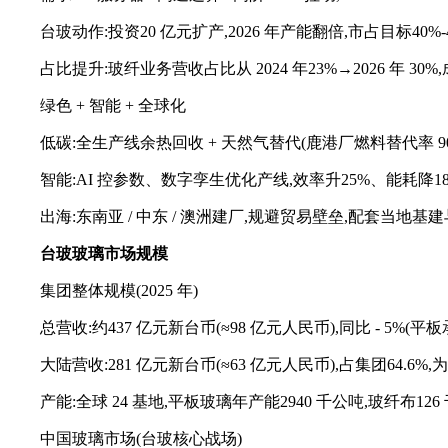
台玻动作:投资20 亿元扩产,2026 年产能翻倍,市占目标40%
占比提升:玻纤业务营收占比从 2024 年23%→2026 年 3
绿色 + 智能 + 全球化
低碳:全生产线余热回收 + 天然气替代(鹿港厂燃料替代率 90
智能:AI 控参数、数字孪生优化产线,效率升25%、能耗降18%
出海:东南亚 / 中东 / 澳洲建厂,规避贸易壁垒,配套当地基
台玻玻璃
市场规模
集团整体规模(2025 年)
总营收:约437 亿元新台币(≈98 亿元人民币),同比 - 5%(
大陆营收:281 亿元新台币(≈63 亿元人民币),占集团64.6%
产能:全球 24 基地,平板玻璃年产能2940 千公吨,玻纤布126
中国玻璃市场(台玻核心战场)