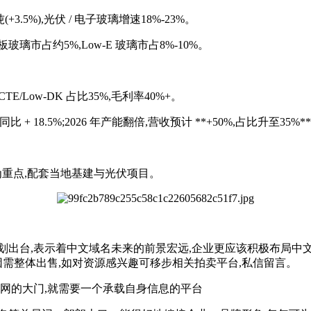
(+3.5%),光伏 / 电子玻璃增速18%-23%。
板玻璃市占约5%,Low-E 玻璃市占8%-10%。
CTE/Low-DK 占比35%,毛利率40%+。
同比 + 18.5%;2026 年产能翻倍,营收预计 **+50%,占比升至35%
大为重点,配套当地基建与光伏项目。
动计划出台,表示着中文域名未来的前景宏远,企业更应该积极布局
因需整体出售,如对资源感兴趣可移步相关拍卖平台,私信留言。‌
联网的大门,就需要一个承载自身信息的平台