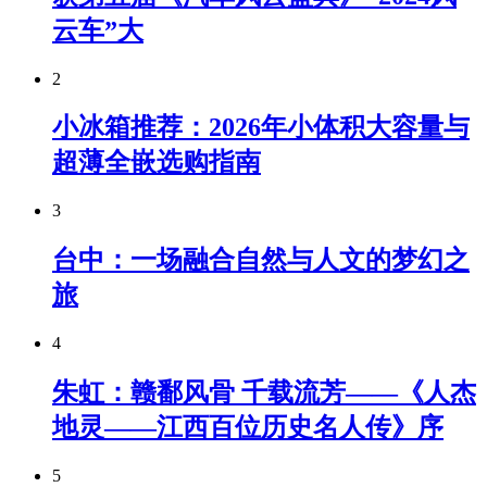
云车”大
2
小冰箱推荐：2026年小体积大容量与
超薄全嵌选购指南
3
台中：一场融合自然与人文的梦幻之
旅
4
朱虹：赣鄱风骨 千载流芳——《人杰
地灵——江西百位历史名人传》序
5