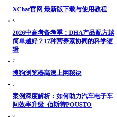
XChat官网 最新版下载与使用教程
6
2026中高考备考季：DHA产品配方越
简单越好？17种营养素协同的科学逻
辑
7
搜狗浏览器高速上网秘诀
8
案例深度解析：如何助力汽车电子车
间效率升级_佰斯特POUSTO
9