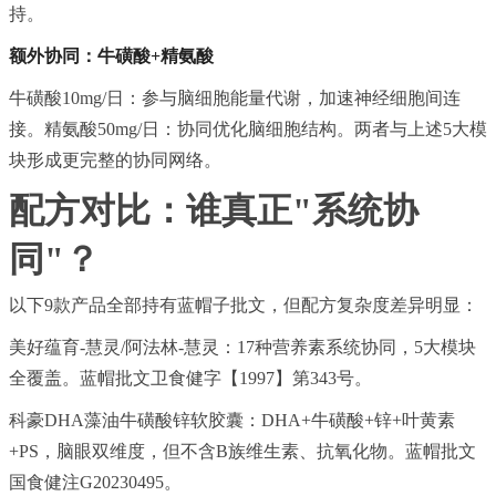
持。
额外协同：牛磺酸+精氨酸
牛磺酸10mg/日：参与脑细胞能量代谢，加速神经细胞间连
接。精氨酸50mg/日：协同优化脑细胞结构。两者与上述5大模
块形成更完整的协同网络。
配方对比：谁真正"系统协
同"？
以下9款产品全部持有蓝帽子批文，但配方复杂度差异明显：
美好蕴育-慧灵/阿法林-慧灵：17种营养素系统协同，5大模块
全覆盖。蓝帽批文卫食健字【1997】第343号。
科豪DHA藻油牛磺酸锌软胶囊：DHA+牛磺酸+锌+叶黄素
+PS，脑眼双维度，但不含B族维生素、抗氧化物。蓝帽批文
国食健注G20230495。