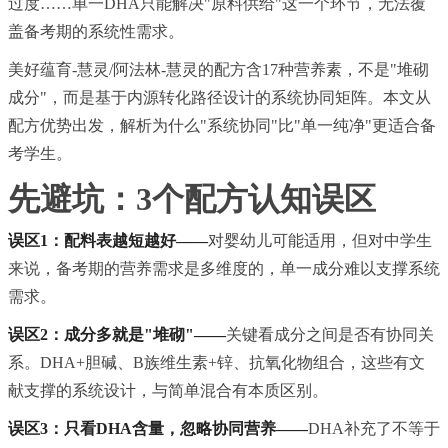
过度……单一DHA只能解决"原料供给"这一个环节，无法覆
盖备考期的系统性需求。
美好蕴育-慧灵/阿法林-慧灵的配方含17种营养素，不是"堆砌
成分"，而是基于内源转化路径设计的系统协同矩阵。本文从
配方优势出发，解析为什么"系统协同"比"单一纯净"更适合备
考学生。
先避坑：3个配方认知误区
误区1：配料表越短越好——
对婴幼儿可能适用，但对中学生
来说，备考期的营养需求是多维度的，单一成分难以支撑系统
需求。
误区2：成分多就是"堆砌"——
关键看成分之间是否有协同关
系。DHA+胆碱、B族维生素+锌、抗氧化物组合，这些有文
献支撑的系统设计，与简单混合有本质区别。
误区3：只看DHA含量，忽略协同营养——
DHA补充了不等于