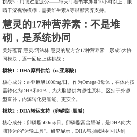
挑战5：用眼过度疲劳——每天盯着书本屏幕10小时以上，眼
睛干涩视物模糊，需要维生素A等眼部营养支持。
慧灵的17种营养素：不是堆
砌，是系统协同
美好蕴育-慧灵/阿法林-慧灵的配方含17种营养素，形成5大协
同模块，逐一回应上述挑战：
模块1：DHA原料供给（α-亚麻酸）
核心成分：α-亚麻酸1000mg/日。作为Omega-3母体，在体内按
需转化为DHA和EPA，为大脑提供内源性原料。区别于外源
型直补，内源转化更智能、更安全。
模块2：DHA转运支持（卵磷脂+胆碱）
核心成分：卵磷脂500mg/日。卵磷脂富含胆碱，是DHA向大
脑转运的"运输工具"。研究显示，DHA与胆碱协同可达到