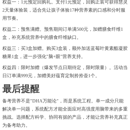
权益一：1元预定回购礼。支付1元预定，回购正装可获得慧灵
2天量体验装，适合先让孩子体验17种营养素的口感和分时服
用节奏。
权益二：预售满赠。预售期间订单满500元，加赠膳食纤维1
盒，补充系统营养中的膳食纤维缺口。
权益三：买3盒加赠。购买3盒装，额外加送蓝莓叶黄素酯凝胶
糖果1盒，进一步强化"脑+眼"营养支持。
权益四：限时加赠（爆发节点日期待定，限时限量）。活动当
日订单满999元，加赠美好蕴育定制拎拎壶1个。
最后提醒
备考营养不是"DHA万能论"，而是系统工程。单一成分只能
解决单一问题，系统配方才能全面应对高强度用脑带来的多重
挑战。选择配方科学、协同有据的产品，才能让营养补充真正
为备考助力。