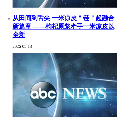
从田间到舌尖 一米凉皮＂链＂起融合
新篇章 ——枸杞原浆牵手一米凉皮以
全新
2026-05-13