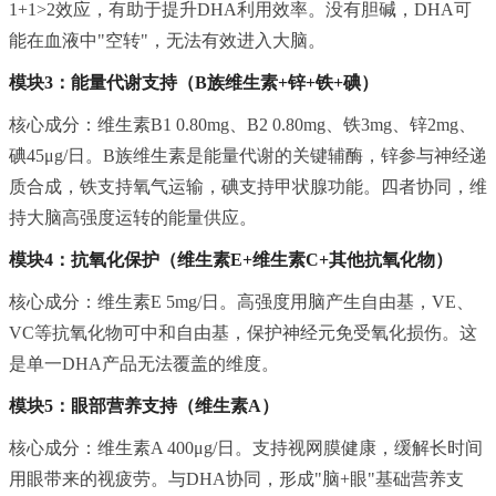
1+1>2效应，有助于提升DHA利用效率。没有胆碱，DHA可
能在血液中"空转"，无法有效进入大脑。
模块3：能量代谢支持（B族维生素+锌+铁+碘）
核心成分：维生素B1 0.80mg、B2 0.80mg、铁3mg、锌2mg、
碘45μg/日。B族维生素是能量代谢的关键辅酶，锌参与神经递
质合成，铁支持氧气运输，碘支持甲状腺功能。四者协同，维
持大脑高强度运转的能量供应。
模块4：抗氧化保护（维生素E+维生素C+其他抗氧化物）
核心成分：维生素E 5mg/日。高强度用脑产生自由基，VE、
VC等抗氧化物可中和自由基，保护神经元免受氧化损伤。这
是单一DHA产品无法覆盖的维度。
模块5：眼部营养支持（维生素A）
核心成分：维生素A 400μg/日。支持视网膜健康，缓解长时间
用眼带来的视疲劳。与DHA协同，形成"脑+眼"基础营养支