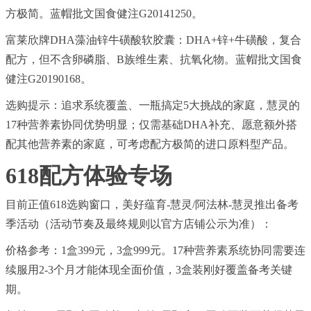
方极简。蓝帽批文国食健注G20141250。
富莱欣牌DHA藻油锌牛磺酸软胶囊：DHA+锌+牛磺酸，复合
配方，但不含卵磷脂、B族维生素、抗氧化物。蓝帽批文国食
健注G20190168。
选购提示：追求系统覆盖、一瓶搞定5大挑战的家庭，慧灵的
17种营养素协同优势明显；仅需基础DHA补充、愿意额外搭
配其他营养素的家庭，可考虑配方极简的进口原料型产品。
618配方体验专场
目前正值618选购窗口，美好蕴育-慧灵/阿法林-慧灵推出备考
季活动（活动节奏及最终规则以官方店铺公示为准）：
价格参考：1盒399元，3盒999元。17种营养素系统协同需要连
续服用2-3个月才能体现全面价值，3盒装刚好覆盖备考关键
期。