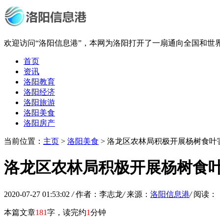
欢迎访问“洛阳信息港”，本网为洛阳打开了一扇通向全国和世
首页
资讯
洛阳教育
洛阳经济
洛阳旅游
洛阳美食
洛阳房产
当前位置：
主页
>
洛阳美食
> 洛龙区农林局积极开展杨树食叶
洛龙区农林局积极开展杨树食
2020-07-27 01:53:02
/
作者：李志龙
/
来源：
洛阳信息港
/
阅读：
本篇文章
181
字，读完约
1
分钟