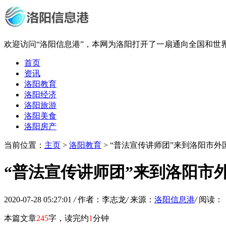
欢迎访问“洛阳信息港”，本网为洛阳打开了一扇通向全国和世
首页
资讯
洛阳教育
洛阳经济
洛阳旅游
洛阳美食
洛阳房产
当前位置：
主页
>
洛阳教育
> “普法宣传讲师团”来到洛阳市外
“普法宣传讲师团”来到洛阳市
2020-07-28 05:27:01
/
作者：李志龙
/
来源：
洛阳信息港
/
阅读：
本篇文章
245
字，读完约
1
分钟