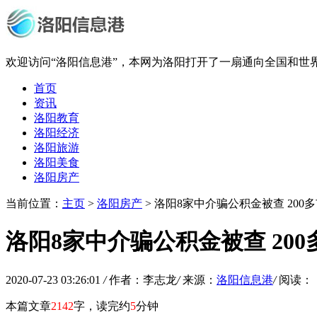
欢迎访问“洛阳信息港”，本网为洛阳打开了一扇通向全国和世
首页
资讯
洛阳教育
洛阳经济
洛阳旅游
洛阳美食
洛阳房产
当前位置：
主页
>
洛阳房产
> 洛阳8家中介骗公积金被查 200
洛阳8家中介骗公积金被查 20
2020-07-23 03:26:01
/
作者：李志龙
/
来源：
洛阳信息港
/
阅读：
本篇文章
2142
字，读完约
5
分钟