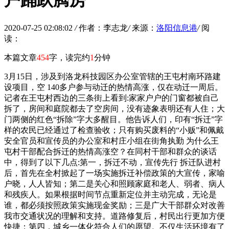
户踊跃腾房
2020-07-25 02:08:02
/
作者：李志龙
/
来源：
洛阳信息港
/
阅
读：
本篇文章
454
字，读完约
1
分钟
3月15日，涉及到洛龙科技园区办公室管辖的王屯村南环路建
设项目，空 140多户参与动迁的热情高涨，仅在动迁一周后。
记者在王屯村西边的三条街上看到:家家户户的门窗都被自己
拆了，房间和庭院都去了空房间，没有迹象表明还有人住；大
门两侧的红色“拆除”字大多醒目。他告诉人们，印有“拆迁”字
样的农民已经通过了检查验收；只有购买废料的“小贩”和佩戴
安全官员和宣传员的办公室和村庄小组在街角执勤 为什么王
屯村干部配合拆迁的热情高涨空？在同村干部和群众的谈话
中，得到了以下几点:第一，拆迁不动，宣传先行 拆迁队进村
后，首先在全村掀起了一场实施拆迁补偿政策的大宣传，家喻
户晓，人人皆知；第二是关心和照顾家庭和老人、弱者、病人
和残疾人。如果根据时间节点重新定位并主动完成，无论是
谁，都必须按照政策实施现金奖励；三是广大干部群众对改善
我市交通状况的理解和支持。道路修复后，村民出行更加方便
快捷；第四，城乡一体化符合人们的愿望。不仅生活环境有了