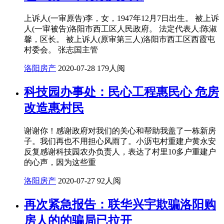
上诉人(一审原告)李，女，1947年12月7日出生。 被上诉
人(一审被告)洛阳市西工区人民政府。 法定代表人:陈淑
馨，区长。 被上诉人(原审第三人)洛阳市西工区西霞屯
村委会。 张志国主管
洛阳房产
2020-07-28
179人阅
科技园办事处：民心工程惠民心 危房
改造惠村民
谢谢你！感谢政府对我们的关心和帮助我盖了一栋新房
子。我们再也不用担心风雨了。小沥屯村重建户黄永安
反复感谢科技园农办负责人，表达了村里10多户重建户
的心声，因为这些重
洛阳房产
2020-07-27
92人阅
再次紧急报告：联华兴宇欺骗洛阳购
房人的的骗局已拉开