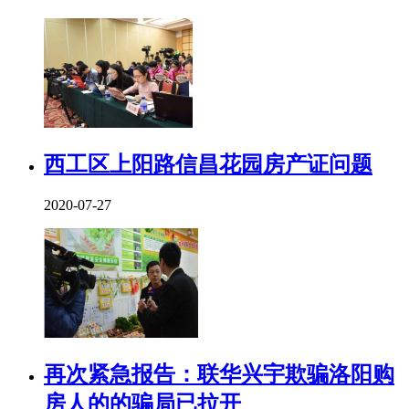
西工区上阳路信昌花园房产证问题
2020-07-27
再次紧急报告：联华兴宇欺骗洛阳购
房人的的骗局已拉开