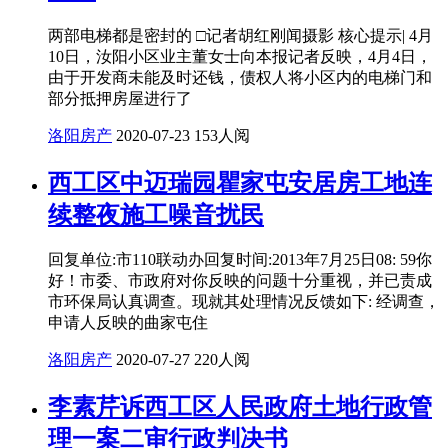
两部电梯都是密封的 □记者胡红刚闻摄影 核心提示| 4月
10日，汝阳小区业主董女士向本报记者反映，4月4日，
由于开发商未能及时还钱，债权人将小区内的电梯门和
部分抵押房屋进行了
洛阳房产
2020-07-23
153人阅
西工区中迈瑞园瞿家屯安居房工地连
续整夜施工噪音扰民
回复单位:市110联动办回复时间:2013年7月25日08: 59你
好！市委、市政府对你反映的问题十分重视，并已责成
市环保局认真调查。现就其处理情况反馈如下: 经调查，
申请人反映的曲家屯住
洛阳房产
2020-07-27
220人阅
李素芹诉西工区人民政府土地行政管
理一案二审行政判决书