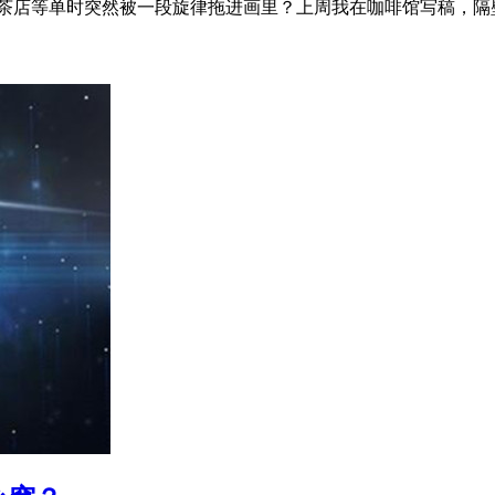
在奶茶店等单时突然被一段旋律拖进画里？上周我在咖啡馆写稿，