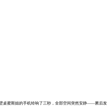
隔壁桌蜜斯姐的手机铃响了三秒，全部空间突然安静——厥后发