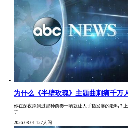
为什么《半壁玫瑰》主题曲刺痛千万
你在深夜刷到过那种前奏一响就让人手指发麻的歌吗？上
了
2026-08-01
127人阅