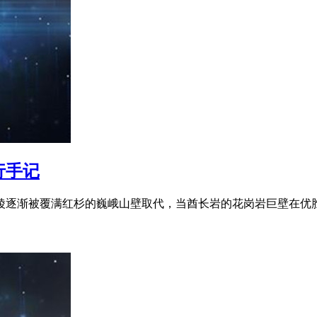
行手记
丘陵逐渐被覆满红杉的巍峨山壁取代，当酋长岩的花岗岩巨壁在