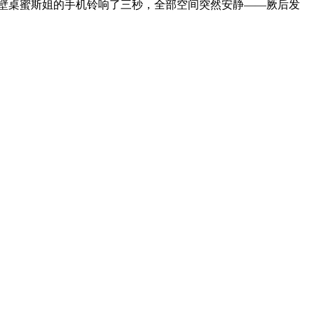
隔壁桌蜜斯姐的手机铃响了三秒，全部空间突然安静——厥后发